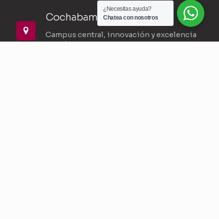
¿Necesitas ayuda?
Cochabamba
Chatea con nosotros
Campus central, innovación y excelencia
académica.
La Paz
Formación profesional en la sede más alta
del mundo.
Santa Cruz
Dinamismo y proyección en la ciudad más
pujante.
Sucre
Tradición, cultura y conocimiento en la
capital.
Trinidad