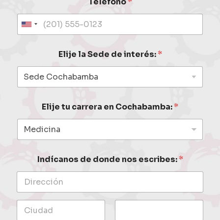
Teléfono
*
U
n
i
Elije la Sede de interés:
*
t
e
d
S
t
a
Elije tu carrera en Cochabamba:
*
t
e
s
+
1
Indícanos de donde nos escribes:
*