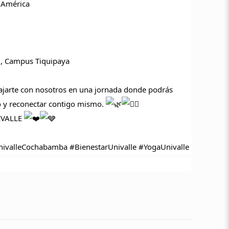
 América
", Campus Tiquipaya
lajarte con nosotros en una jornada donde podrás
o y reconectar contigo mismo.
NIVALLE
nivalleCochabamba
#BienestarUnivalle
#YogaUnivalle