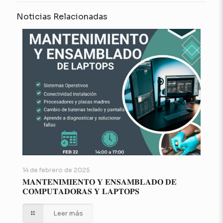
Noticias Relacionadas
14 de febrero de 2025
𝐌𝐀𝐍𝐓𝐄𝐍𝐈𝐌𝐈𝐄𝐍𝐓𝐎 𝐘 𝐄𝐍𝐒𝐀𝐌𝐁𝐋𝐀𝐃𝐎 𝐃𝐄
𝐂𝐎𝐌𝐏𝐔𝐓𝐀𝐃𝐎𝐑𝐀𝐒 𝐘 𝐋𝐀𝐏𝐓𝐎𝐏𝐒
Leer más