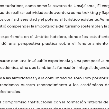
vos turísticos, como como la caverna de Umajalanta , El ver
dad de realizar actividades de aventura como trekking y Ra
s con la diversidad y el potencial turístico existente. As
tió comprender la importancia del turismo sostenible y la c
a experiencia en el ámbito hotelero, donde los estudiant
indó una perspectiva práctica sobre el funcionamiento 
resaron con una invaluable experiencia y una perspectiva má
cadémica, sino que también la formación integral, dejando
e a las autoridades y a la comunidad de Toro Toro por abrir
xtendemos nuestro reconocimiento a los académicos de
fesionales.
el compromiso institucional con la formación integral de
sta experiencia sea un punto de partida para que nuestros 