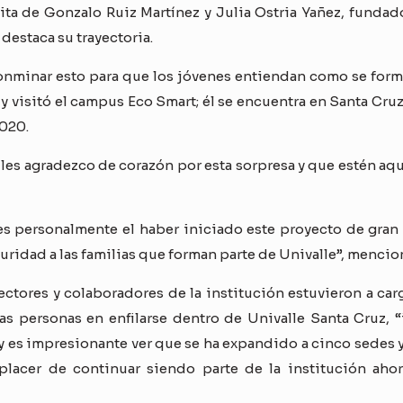
ta de Gonzalo Ruiz Martínez y Julia Ostria Yañez, fundad
estaca su trayectoria.
o conminar esto para que los jóvenes entiendan como se form
 y visitó el campus Eco Smart; él se encuentra en Santa Cr
2020.
les agradezco de corazón por esta sorpresa y que estén aq
es personalmente el haber iniciado este proyecto de gran 
uridad a las familias que forman parte de Univalle”, mencio
ectores y colaboradores de la institución estuvieron a ca
 personas en enfilarse dentro de Univalle Santa Cruz, “
es impresionante ver que se ha expandido a cinco sedes y e
l placer de continuar siendo parte de la institución aho