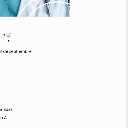
nejo
13 de septiembre
inadas
po A