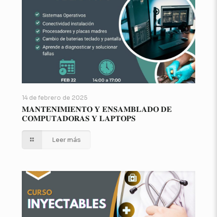
14 de febrero de 2025
𝐌𝐀𝐍𝐓𝐄𝐍𝐈𝐌𝐈𝐄𝐍𝐓𝐎 𝐘 𝐄𝐍𝐒𝐀𝐌𝐁𝐋𝐀𝐃𝐎 𝐃𝐄
𝐂𝐎𝐌𝐏𝐔𝐓𝐀𝐃𝐎𝐑𝐀𝐒 𝐘 𝐋𝐀𝐏𝐓𝐎𝐏𝐒
Leer más