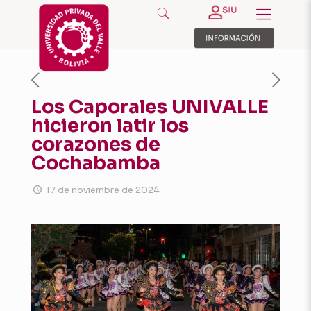
Los Caporales UNIVALLE
hicieron latir los
corazones de
Cochabamba
17 de noviembre de 2024