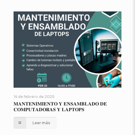
14 de febrero de 2025
𝐌𝐀𝐍𝐓𝐄𝐍𝐈𝐌𝐈𝐄𝐍𝐓𝐎 𝐘 𝐄𝐍𝐒𝐀𝐌𝐁𝐋𝐀𝐃𝐎 𝐃𝐄
𝐂𝐎𝐌𝐏𝐔𝐓𝐀𝐃𝐎𝐑𝐀𝐒 𝐘 𝐋𝐀𝐏𝐓𝐎𝐏𝐒
Leer más