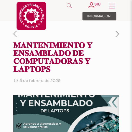
𝐌𝐀𝐍𝐓𝐄𝐍𝐈𝐌𝐈𝐄𝐍𝐓𝐎 𝐘
𝐄𝐍𝐒𝐀𝐌𝐁𝐋𝐀𝐃𝐎 𝐃𝐄
𝐂𝐎𝐌𝐏𝐔𝐓𝐀𝐃𝐎𝐑𝐀𝐒 𝐘
𝐋𝐀𝐏𝐓𝐎𝐏𝐒
5 de febrero de 2025