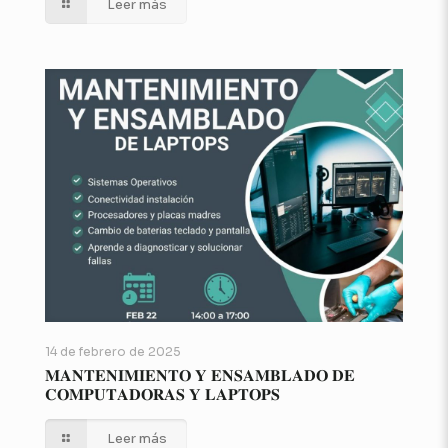
Leer más
14 de febrero de 2025
𝐌𝐀𝐍𝐓𝐄𝐍𝐈𝐌𝐈𝐄𝐍𝐓𝐎 𝐘 𝐄𝐍𝐒𝐀𝐌𝐁𝐋𝐀𝐃𝐎 𝐃𝐄
𝐂𝐎𝐌𝐏𝐔𝐓𝐀𝐃𝐎𝐑𝐀𝐒 𝐘 𝐋𝐀𝐏𝐓𝐎𝐏𝐒
Leer más