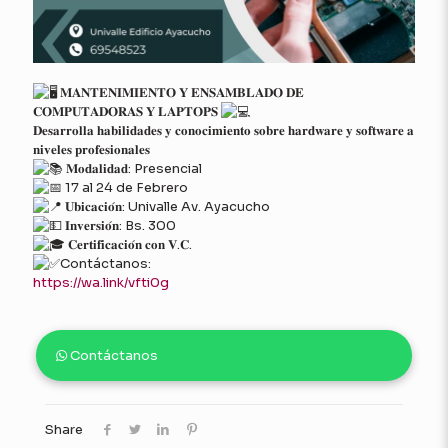
𝐌𝐀𝐍𝐓𝐄𝐍𝐈𝐌𝐈𝐄𝐍𝐓𝐎 𝐘 𝐄𝐍𝐒𝐀𝐌𝐁𝐋𝐀𝐃𝐎 𝐃𝐄
𝐂𝐎𝐌𝐏𝐔𝐓𝐀𝐃𝐎𝐑𝐀𝐒 𝐘 𝐋𝐀𝐏𝐓𝐎𝐏𝐒
𝐃𝐞𝐬𝐚𝐫𝐫𝐨𝐥𝐥𝐚 𝐡𝐚𝐛𝐢𝐥𝐢𝐝𝐚𝐝𝐞𝐬 𝐲 𝐜𝐨𝐧𝐨𝐜𝐢𝐦𝐢𝐞𝐧𝐭𝐨 𝐬𝐨𝐛𝐫𝐞 𝐡𝐚𝐫𝐝𝐰𝐚𝐫𝐞 𝐲 𝐬𝐨𝐟𝐭𝐰𝐚𝐫𝐞 𝐚
𝐧𝐢𝐯𝐞𝐥𝐞𝐬 𝐩𝐫𝐨𝐟𝐞𝐬𝐢𝐨𝐧𝐚𝐥𝐞𝐬
𝐌𝐨𝐝𝐚𝐥𝐢𝐝𝐚𝐝: Presencial
17 al 24 de Febrero
𝐔𝐛𝐢𝐜𝐚𝐜𝐢𝐨́𝐧: Univalle Av. Ayacucho
𝐈𝐧𝐯𝐞𝐫𝐬𝐢𝐨́𝐧: Bs. 300
𝐂𝐞𝐫𝐭𝐢𝐟𝐢𝐜𝐚𝐜𝐢𝐨́𝐧 𝐜𝐨𝐧 𝐕.𝐂.
Contáctanos:
https://wa.link/vfti0g
Contáctanos
Share