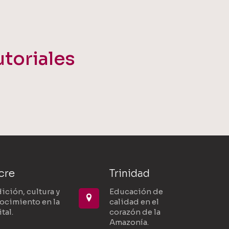
utoriales
cre
Trinidad
ición, cultura y
Educación de
ocimiento en la
calidad en el
tal.
corazón de la
Amazonía.