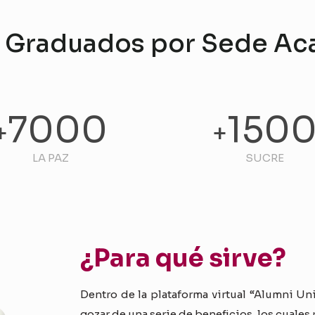
e Graduados por Sede A
7000
150
+
+
LA PAZ
SUCRE
¿Para qué sirve?
Dentro de la plataforma virtual “Alumni Un
gozar de una serie de beneficios, los cuales