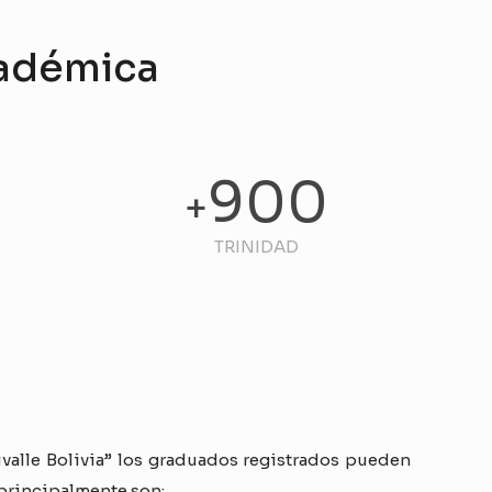
cadémica
0
900
+
TRINIDAD
ivalle Bolivia” los graduados registrados pueden
 principalmente son: