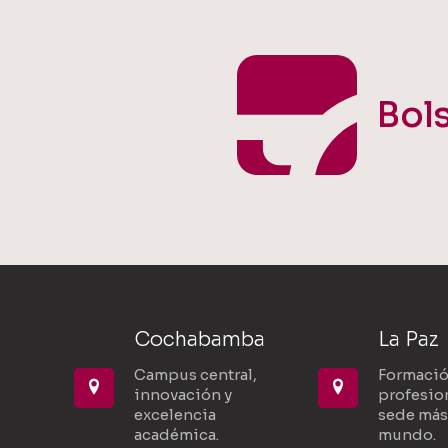
Bol
Cochabamba
La Paz
Campus central,
Formaci
innovación y
profesion
excelencia
sede más 
académica.
mundo.