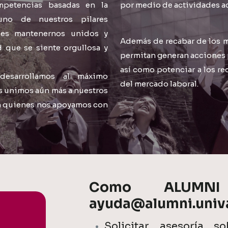
mpetencias basadas en la
por medio de actividades ac
 uno de nuestros pilares
 es mantenernos unidos y
Además de recabar de los m
que se siente orgullosa y
permitan generan acciones p
así como potenciar a los r
esarrollamos al máximo
del mercado laboral.
s unimos aún más a nuestros
on quienes nos apoyamos con
Como ALUMN
ayuda@alumni.univa
Solicitar asesoría s