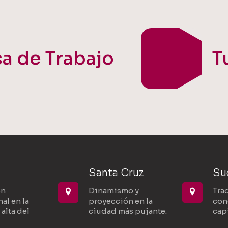
sa de Trabajo
T
Santa Cruz
Su
ón
Dinamismo y
Trad
al en la
proyección en la
con
alta del
ciudad más pujante.
capi