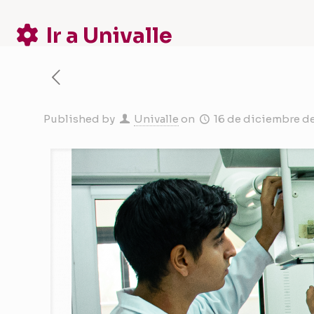
Ir a Univalle
Published by
Univalle
on
16 de diciembre d