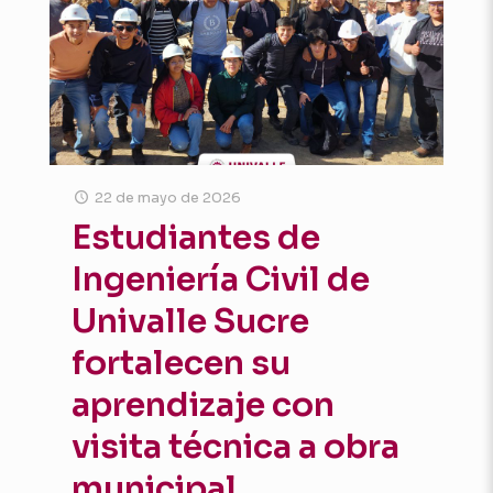
22 de mayo de 2026
Estudiantes de
Ingeniería Civil de
Univalle Sucre
fortalecen su
aprendizaje con
visita técnica a obra
municipal