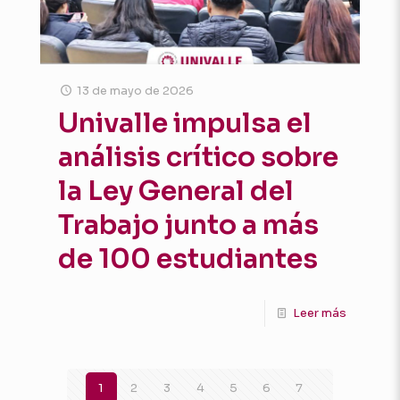
13 de mayo de 2026
Univalle impulsa el
análisis crítico sobre
la Ley General del
Trabajo junto a más
de 100 estudiantes
Leer más
1
2
3
4
5
6
7