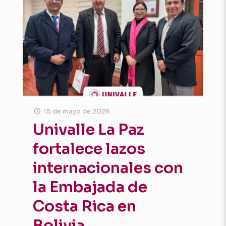
15 de mayo de 2026
Univalle La Paz
fortalece lazos
internacionales con
la Embajada de
Costa Rica en
Bolivia