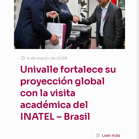
4 de marzo de 2026
Univalle fortalece su
proyección global
con la visita
académica del
INATEL – Brasil
Leer más