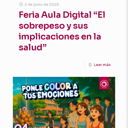
2 de junio de 2025
Feria Aula Digital “El
sobrepeso y sus
implicaciones en la
salud”
Leer más