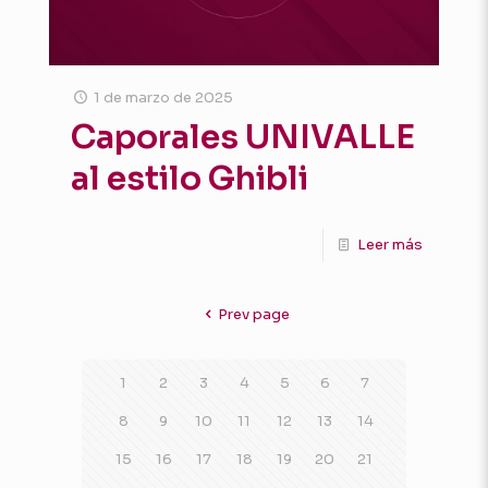
1 de marzo de 2025
Caporales UNIVALLE
al estilo Ghibli
Leer más
Prev page
1
2
3
4
5
6
7
8
9
10
11
12
13
14
15
16
17
18
19
20
21