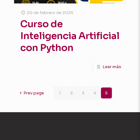
20 de febrero de 2025
Curso de
Inteligencia Artificial
con Python
Leer más
Prev page
1
2
3
4
5