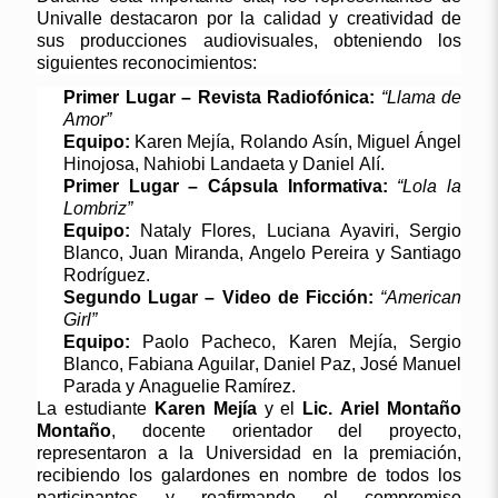
Univalle
destacaron por la calidad y creatividad de
sus producciones audiovisuales, obteniendo los
siguientes reconocimientos:
Primer Lugar – Revista Radiofónica:
“Llama de
Amor”
Equipo:
Karen Mejía, Rolando
Asín
, Miguel Ángel
Hinojosa,
Nahiobi
Landaeta y Daniel Alí.
Primer Lugar – Cápsula Informativa:
“Lola la
Lombriz”
Equipo:
Nataly Flores, Luciana Ayaviri, Sergio
Blanco, Juan Miranda,
Angelo
Pereira y Santiago
Rodríguez.
Segundo Lugar – Video de Ficción:
“American
Girl
”
Equipo:
Paolo Pacheco, Karen Mejía, Sergio
Blanco, Fabiana Aguilar, Daniel Paz, José Manuel
Parada y
Anaguelie
Ramírez.
La estudiante
Karen Mejía
y el
Lic. Ariel Montaño
Montaño
, docente orientador del proyecto,
representaron a la Universidad en la premiación,
recibiendo los galardones en nombre de todos los
participantes y reafirmando el compromiso