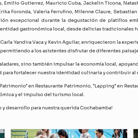
, Emilio Gutierrez, Mauricio Cuba, Jackelin Ticona, Natash
rika Foronda, Valeria Ferrufino, Milenne Claure, Sebastia
ción excepcional durante la degustación de platillos e
 identidad gastronómica local, desde delicias tradicionales
, Carla Yandira Vaca y Kevin Aguilar, enriquecieron la exp
permitiendo a los asistentes disfrutar de diferentes paisaje
paladares, sino también impulsar la economía local, apoya
ara fortalecer nuestra identidad culinaria y contribuir al
trimonio" en Restaurante Patrimonio, "Lapping" en Restau
mica y el impulso del turismo local.
 y desarrollo para nuestra querida Cochabamba!