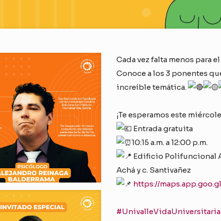
Cada vez falta menos para el
Conoce a los 3 ponentes qu
increíble temática.
¡Te esperamos este miércole
Entrada gratuita
10:15 a.m. a 12:00 p.m.
Edificio Polifuncional 
Achá y c. Santivañez
https://maps.app.goo.
#UnivalleVidaUniversitaria