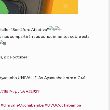
 taller “Semáforo Afectivo”
e nos compartirán sus conocimientos sobre esta
s, 2 de octubre!
Ayacucho UNIVALLE, Av. Ayacucho entre c. Gral.
gl/795iYupvfzVH2LP27
#UnivalleCochabamba
#UVUCochabamba