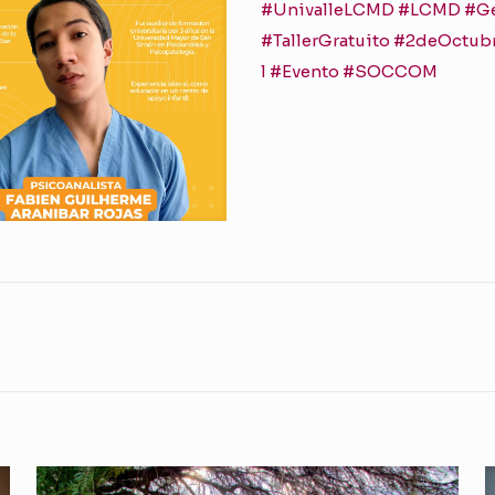
#UnivalleLCMD
#LCMD
#G
#TallerGratuito
#2deOctub
l
#Evento
#SOCCOM