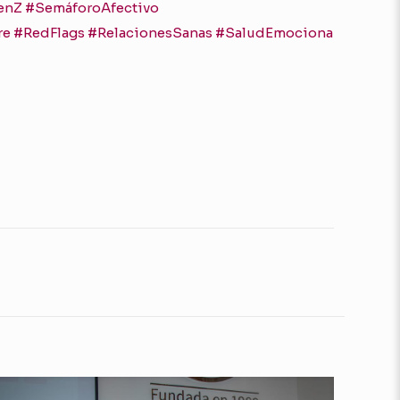
enZ
#SemáforoAfectivo
re
#RedFlags
#RelacionesSanas
#SaludEmociona