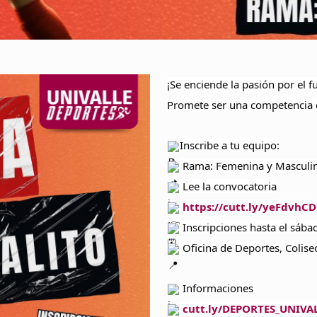
¡Se enciende la pasión por el f
Promete ser una competencia
Inscribe a tu equipo:
Rama: Femenina y Masculi
Lee la convocatoria
https://cutt.ly/yeFdvhCD
Inscripciones hasta el sáb
Oficina de Deportes, Colis
Informaciones
cutt.ly/DEPORTES_UNIVA