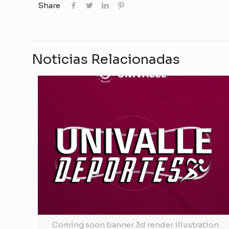
Share
Noticias Relacionadas
Coming soon banner 3d render illustration