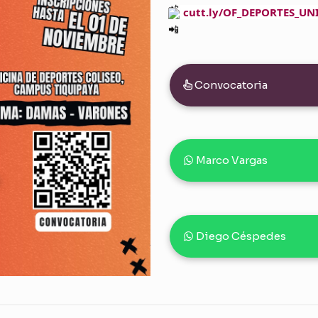
cutt.ly/OF_DEPORTES_UN
Convocatoria
Marco Vargas
Diego Céspedes