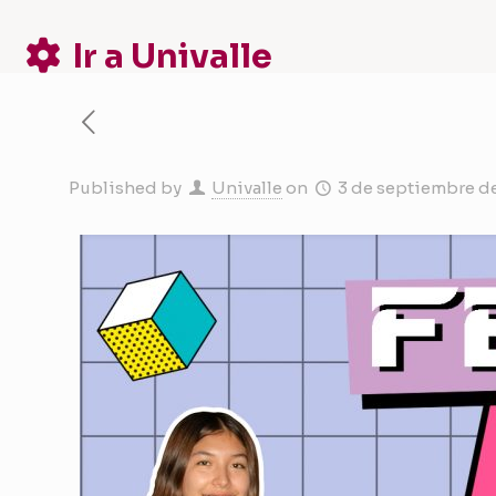
Ir a Univalle
Published by
Univalle
on
3 de septiembre d