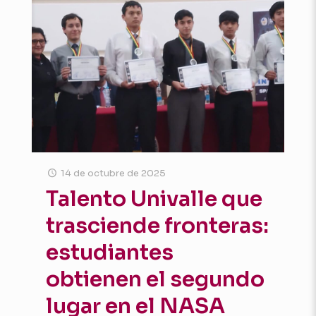
14 de octubre de 2025
Talento Univalle que
trasciende fronteras:
estudiantes
obtienen el segundo
lugar en el NASA