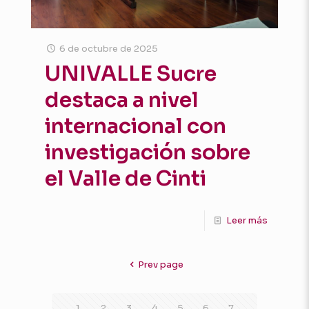
6 de octubre de 2025
UNIVALLE Sucre
destaca a nivel
internacional con
investigación sobre
el Valle de Cinti
Leer más
Prev page
1
2
3
4
5
6
7