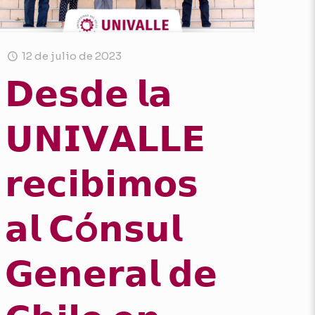
12 de julio de 2023
𝗗𝗲𝘀𝗱𝗲 𝗹𝗮
𝗨𝗡𝗜𝗩𝗔𝗟𝗟𝗘
𝗿𝗲𝗰𝗶𝗯𝗶𝗺𝗼𝘀
𝗮𝗹 𝗖ó𝗻𝘀𝘂𝗹
𝗚𝗲𝗻𝗲𝗿𝗮𝗹 𝗱𝗲