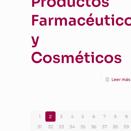
Productos
Farmacéutic
y
Cosméticos
Leer más
1
2
3
4
5
6
7
8
9
31
32
33
34
35
36
37
38
39