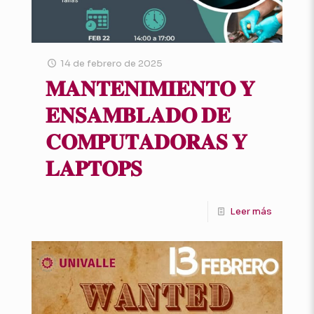
14 de febrero de 2025
𝐌𝐀𝐍𝐓𝐄𝐍𝐈𝐌𝐈𝐄𝐍𝐓𝐎 𝐘
𝐄𝐍𝐒𝐀𝐌𝐁𝐋𝐀𝐃𝐎 𝐃𝐄
𝐂𝐎𝐌𝐏𝐔𝐓𝐀𝐃𝐎𝐑𝐀𝐒 𝐘
𝐋𝐀𝐏𝐓𝐎𝐏𝐒
Leer más