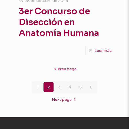
25 de octubre de 2024
3er Concurso de
Disección en
Anatomía Humana
Leer más
Prev page
1
2
3
4
5
6
Next page