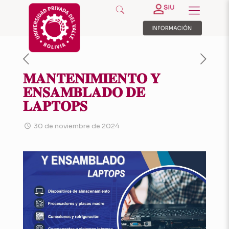
𝐌𝐀𝐍𝐓𝐄𝐍𝐈𝐌𝐈𝐄𝐍𝐓𝐎 𝐘
𝐄𝐍𝐒𝐀𝐌𝐁𝐋𝐀𝐃𝐎 𝐃𝐄
𝐋𝐀𝐏𝐓𝐎𝐏𝐒
30 de noviembre de 2024