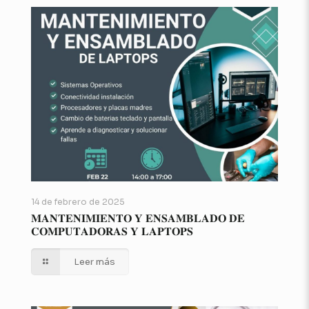
14 de febrero de 2025
𝐌𝐀𝐍𝐓𝐄𝐍𝐈𝐌𝐈𝐄𝐍𝐓𝐎 𝐘 𝐄𝐍𝐒𝐀𝐌𝐁𝐋𝐀𝐃𝐎 𝐃𝐄
𝐂𝐎𝐌𝐏𝐔𝐓𝐀𝐃𝐎𝐑𝐀𝐒 𝐘 𝐋𝐀𝐏𝐓𝐎𝐏𝐒
Leer más