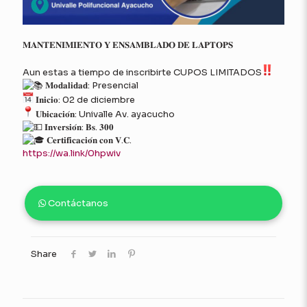
𝐌𝐀𝐍𝐓𝐄𝐍𝐈𝐌𝐈𝐄𝐍𝐓𝐎 𝐘 𝐄𝐍𝐒𝐀𝐌𝐁𝐋𝐀𝐃𝐎 𝐃𝐄 𝐋𝐀𝐏𝐓𝐎𝐏𝐒
Aun estas a tiempo de inscribirte CUPOS LIMITADOS
𝐌𝐨𝐝𝐚𝐥𝐢𝐝𝐚𝐝: Presencial
𝐈𝐧𝐢𝐜𝐢𝐨: 02 de diciembre
𝐔𝐛𝐢𝐜𝐚𝐜𝐢𝐨́𝐧: Univalle Av. ayacucho
𝐈𝐧𝐯𝐞𝐫𝐬𝐢𝐨́𝐧: 𝐁𝐬. 𝟑𝟎𝟎
𝐂𝐞𝐫𝐭𝐢𝐟𝐢𝐜𝐚𝐜𝐢𝐨́𝐧 𝐜𝐨𝐧 𝐕.𝐂.
https://wa.link/0hpwiv
Contáctanos
Share