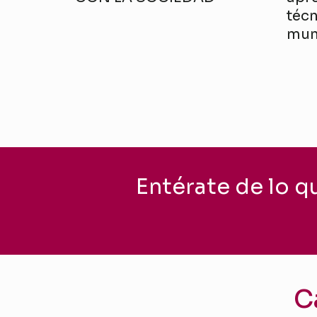
técn
mun
Entérate de lo q
C