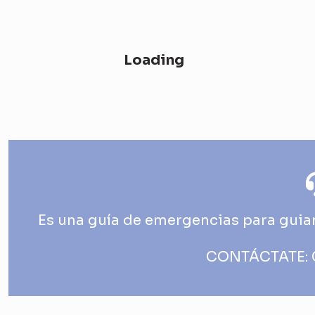
Loading - current view is
Loading
Skip Calendar
Es una guía de emergencias para guiar
CONTÁCTATE: C