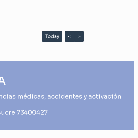
Today
<
>
A
ncias médicas, accidentes y activación
Sucre 73400427