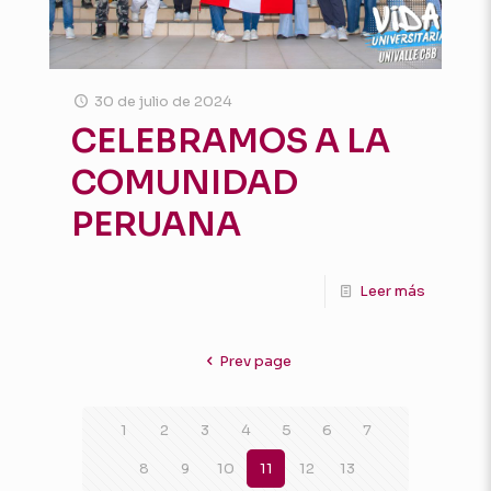
30 de julio de 2024
CELEBRAMOS A LA
COMUNIDAD
PERUANA
Leer más
Prev page
1
2
3
4
5
6
7
8
9
10
11
12
13