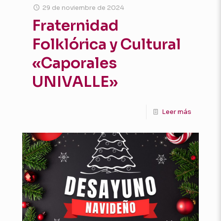
29 de noviembre de 2024
Fraternidad
Folklórica y Cultural
«Caporales
UNIVALLE»
Leer más