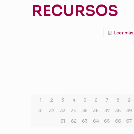
RECURSOS
Leer más
1
2
3
4
5
6
7
8
9
31
32
33
34
35
36
37
38
39
61
62
63
64
65
66
67