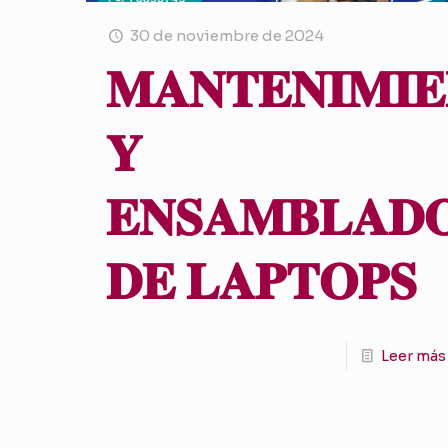
30 de noviembre de 2024
𝐌𝐀𝐍𝐓𝐄𝐍𝐈𝐌𝐈
𝐘
𝐄𝐍𝐒𝐀𝐌𝐁𝐋𝐀𝐃
𝐃𝐄 𝐋𝐀𝐏𝐓𝐎𝐏𝐒
Leer más