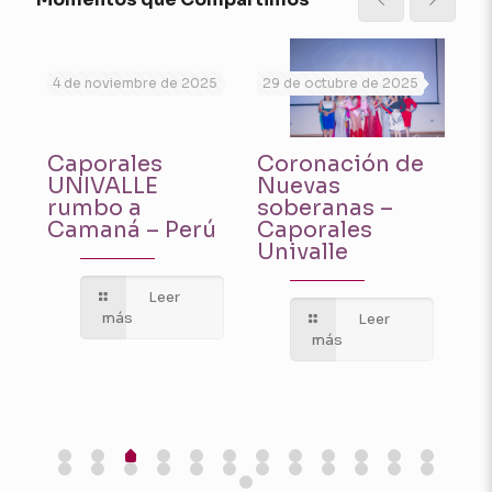
025
4 de noviembre de 2025
29 de octubre de 2025
7 
ca
Caporales
Coronación de
C
UNIVALLE
Nuevas
U
rumbo a
soberanas –
pr
Camaná – Perú
Caporales
Fe
Univalle
Bi
“B
2
Leer
más
Leer
más